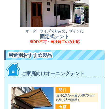
オーダーサイズで好みのデザインに
固定式テント
※DIY不可・当社施工のみ対応
用途別おすすめ製品
ご家庭向けオーニングテント
間口
最小1375～最大4670mm
(切り詰め無料)
出幅