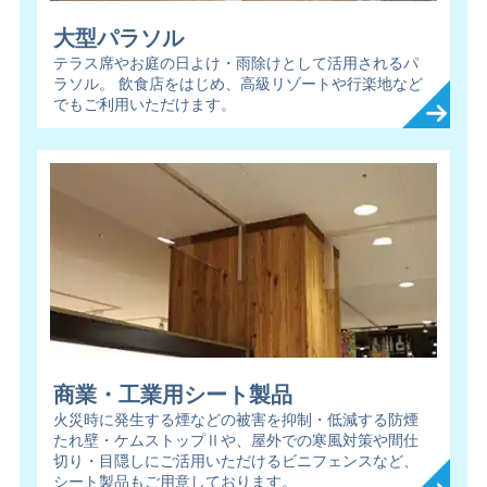
大型パラソル
テラス席やお庭の日よけ・雨除けとして活用されるパ
ラソル。 飲食店をはじめ、高級リゾートや行楽地など
でもご利用いただけます。
商業・工業用シート製品
火災時に発生する煙などの被害を抑制・低減する防煙
たれ壁・ケムストップⅡや、屋外での寒風対策や間仕
切り・目隠しにご活用いただけるビニフェンスなど、
シート製品もご用意しております。