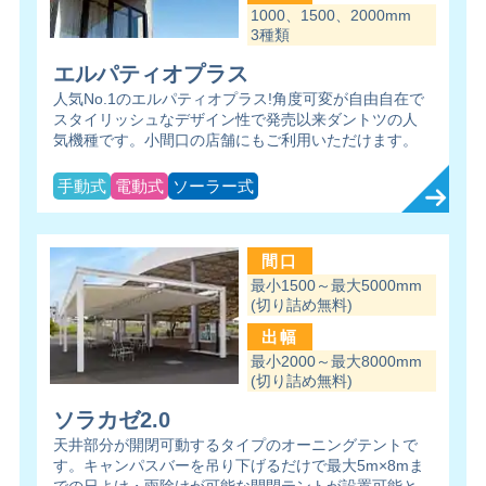
1000、1500、2000mm
3種類
エルパティオプラス
人気No.1のエルパティオプラス!角度可変が自由自在で
スタイリッシュなデザイン性で発売以来ダントツの人
気機種です。小間口の店舗にもご利用いただけます。
手動式
電動式
ソーラー式
間口
最小1500～最大5000mm
(切り詰め無料)
出幅
最小2000～最大8000mm
(切り詰め無料)
ソラカゼ2.0
天井部分が開閉可動するタイプのオーニングテントで
す。キャンパスバーを吊り下げるだけで最大5m×8mま