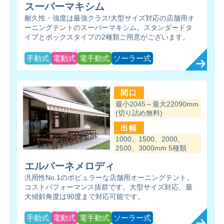
スーパーマキシム
耐久性・強度は最強クラス!大型サイズ対応の店舗用オ
ーニングテントのスーパーマキシム。スタンダードタ
イプとボックスタイプの2種類ご用意がございます。
手動式
電動式
電手動式
ソーラー式
間口
最小2045～最大22090mm
(切り詰め無料)
出幅
1000、1500、2000、
2500、3000mm 5種類
エルバーネメロディ
汎用性No.1のポピュラーな店舗用オーニングテント。
コストパフォーマンス抜群です。大型サイズ対応、最
大傾斜角度は90度まで対応可能です。
手動式
電動式
電手動式
ソーラー式