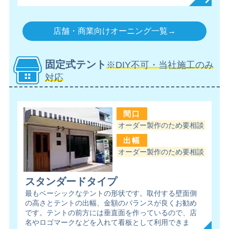
店舗・商業向けオーニング一覧→
固定式テント
※DIY不可・当社施工のみ
対応
間口
オーダー製作のため要相談
出幅
オーダー製作のため要相談
スタンダードタイプ
最もベーシックなテントの形状です。取付する壁面側
の高さとテントの出幅、金額のバランスが良くお勧め
です。テントの前方には垂直面を作っているので、店
名やロゴマークなどを入れて看板として利用できま