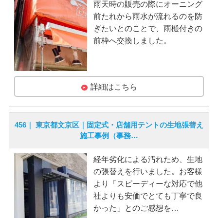
雨天時の販売の際にオーニング
前たれから雨水が流れるのを防
ぎたいとのことで、雨樋付きの
前枠へ交換しました。
詳細はこちら
456｜ 東京都文京区｜固定式・店舗用テントの生地張替え
施工事例（事務…
経年劣化による汚れため、生地
の張替えを行いました。お客様
より「スピーディーな対応で他
社よりも安価でとても丁寧で良
かった」とのご感想を…