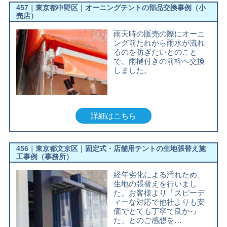
457｜東京都中野区｜オーニングテントの部品交換事例（小
売店）
雨天時の販売の際にオーニ
ング前たれから雨水が流れ
るのを防ぎたいとのこと
で、雨樋付きの前枠へ交換
しました。
詳細はこちら
456｜東京都文京区｜固定式・店舗用テントの生地張替え施
工事例（事務所）
経年劣化による汚れため、
生地の張替えを行いまし
た。お客様より「スピーデ
ィーな対応で他社よりも安
価でとても丁寧で良かっ
た」とのご感想を…