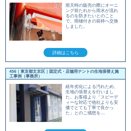
雨天時の販売の際にオーニ
ング前たれから雨水が流れ
るのを防ぎたいとのこと
で、雨樋付きの前枠へ交換
しました。
詳細はこちら
456｜東京都文京区｜固定式・店舗用テントの生地張替え施
工事例（事務所）
経年劣化による汚れため、
生地の張替えを行いまし
た。お客様より「スピーデ
ィーな対応で他社よりも安
価でとても丁寧で良かっ
た」とのご感想を…