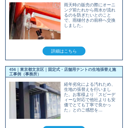
雨天時の販売の際にオーニ
ング前たれから雨水が流れ
るのを防ぎたいとのこと
で、雨樋付きの前枠へ交換
しました。
詳細はこちら
456｜東京都文京区｜固定式・店舗用テントの生地張替え施
工事例（事務所）
経年劣化による汚れため、
生地の張替えを行いまし
た。お客様より「スピーデ
ィーな対応で他社よりも安
価でとても丁寧で良かっ
た」とのご感想を…