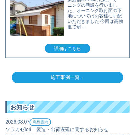
ニングの新設を行いまし
た。オーニング取付面の下
地についてはお客様に手配
いただきました 今回は高強
度で耐…
詳細はこちら
施工事例一覧→
お知らせ
2026.08.07
商品案内
ソラカゼiori 製造・出荷遅延に関するお知らせ