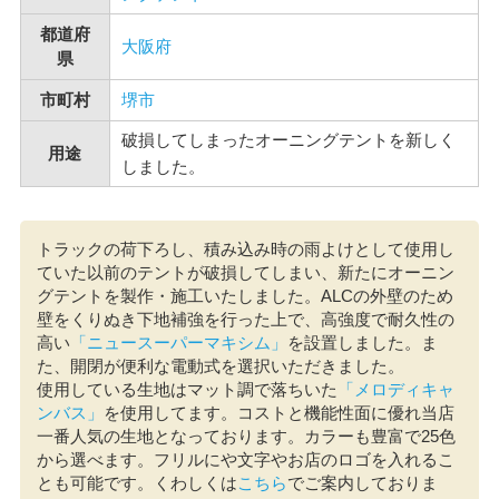
都道府
大阪府
県
市町村
堺市
破損してしまったオーニングテントを新しく
用途
しました。
トラックの荷下ろし、積み込み時の雨よけとして使用し
ていた以前のテントが破損してしまい、新たにオーニン
グテントを製作・施工いたしました。ALCの外壁のため
壁をくりぬき下地補強を行った上で、高強度で耐久性の
高い
「ニュースーパーマキシム」
を設置しました。ま
た、開閉が便利な電動式を選択いただきました。
使用している生地はマット調で落ちいた
「メロディキャ
ンバス」
を使用してます。コストと機能性面に優れ当店
一番人気の生地となっております。カラーも豊富で25色
から選べます。フリルにや文字やお店のロゴを入れるこ
とも可能です。くわしくは
こちら
でご案内しておりま