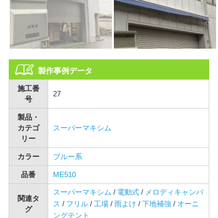
製作事例データ
施工番
27
号
製品・
カテゴ
スーパーマキシム
リー
カラー
ブルー系
品番
ME510
スーパーマキシム
/
電動式
/
メロディキャンバ
関連タ
ス
/
フリル
/
工場
/
雨よけ
/
下地補強
/
オーニ
グ
ングテント