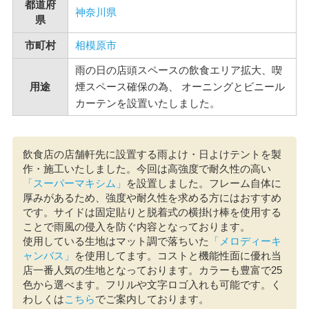
都道府
神奈川県
県
市町村
相模原市
雨の日の店頭スペースの飲食エリア拡大、喫
用途
煙スペース確保の為、 オーニングとビニール
カーテンを設置いたしました。
飲食店の店舗軒先に設置する雨よけ・日よけテントを製
作・施工いたしました。今回は高強度で耐久性の高い
「スーパーマキシム」
を設置しました。フレーム自体に
厚みがあるため、強度や耐久性を求める方にはおすすめ
です。サイドは固定貼りと脱着式の横掛け棒を使用する
ことで雨風の侵入を防ぐ内容となっております。
使用している生地はマット調で落ちいた
「メロディーキ
ャンバス」
を使用してます。コストと機能性面に優れ当
店一番人気の生地となっております。カラーも豊富で25
色から選べます。フリルや文字ロゴ入れも可能です。く
わしくは
こちら
でご案内しております。