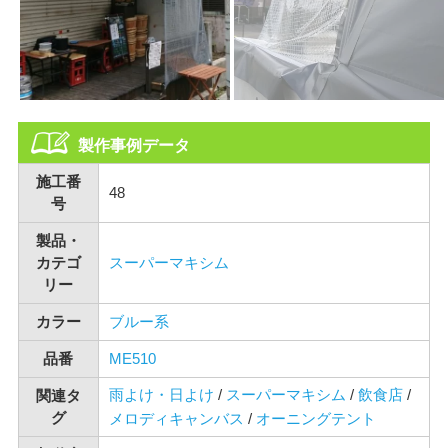
製作事例データ
施工番
48
号
製品・
カテゴ
スーパーマキシム
リー
カラー
ブルー系
品番
ME510
雨よけ・日よけ
/
スーパーマキシム
/
飲食店
/
関連タ
グ
メロディキャンバス
/
オーニングテント