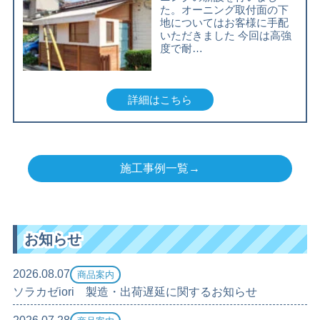
た。オーニング取付面の下
地についてはお客様に手配
いただきました 今回は高強
度で耐…
詳細はこちら
施工事例一覧→
お知らせ
2026.08.07
商品案内
ソラカゼiori 製造・出荷遅延に関するお知らせ