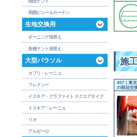
階段テント
周囲ビニールカーテン
生地交換用
オーニング張替え
各種テント張替え
施
大型パラソル
カプリ・レーニョ
457｜東
フレクシー
の部品交
イスキア・グラファイト スクエアタイプ
イスキア・レーニョ
リオ
アルゼーロ