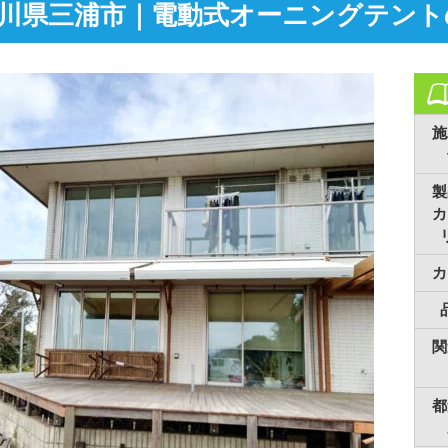
川県三浦市｜電動式オーニングテント
施
製
カ
カ
関
都