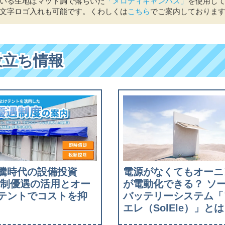
いる生地はマット調で落ちいた
「メロディキャンバス」
を使用して
文字ロゴ入れも可能です。くわしくは
こちら
でご案内しておりま
役立ち情報
騰時代の設備投資
電源がなくてもオーニ
税制優遇の活用とオー
が電動化できる？ ソ
テントでコストを抑
バッテリーシステム「
エレ（SolEle）」とは