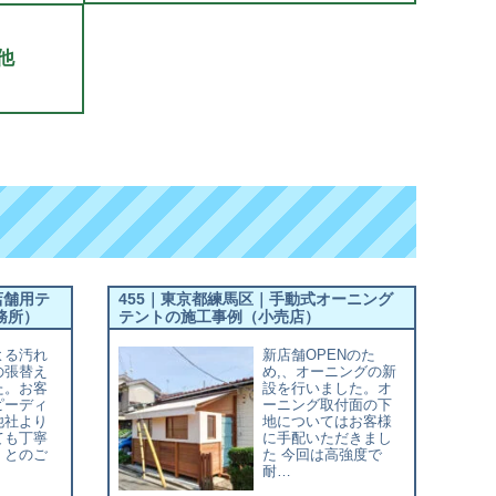
他
店舗用テ
455｜東京都練馬区｜手動式オーニング
務所）
テントの施工事例（小売店）
よる汚れ
新店舗OPENのた
の張替え
め,、オーニングの新
た。お客
設を行いました。オ
ピーディ
ーニング取付面の下
他社より
地についてはお客様
ても丁寧
に手配いただきまし
」とのご
た 今回は高強度で
耐…