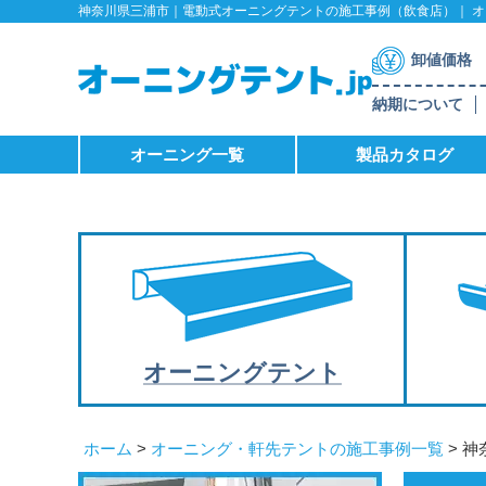
神奈川県三浦市｜電動式オーニングテントの施工事例（飲食店）｜ オー
卸値価格
納期について
オーニング一覧
製品カタログ
オーニング
テント
ホーム
>
オーニング・軒先テントの施工事例一覧
> 