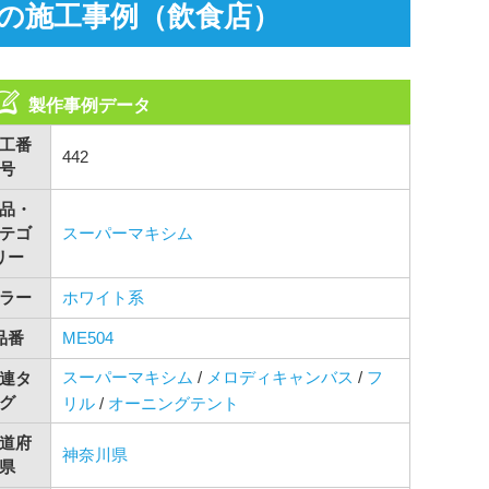
の施工事例（飲食店）
製作事例データ
工番
442
号
品・
テゴ
スーパーマキシム
リー
ラー
ホワイト系
品番
ME504
スーパーマキシム
/
メロディキャンバス
/
フ
連タ
グ
リル
/
オーニングテント
道府
神奈川県
県