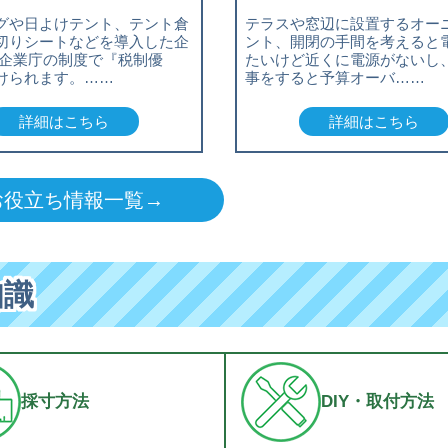
グや日よけテント、テント倉
テラスや窓辺に設置するオー
切りシートなどを導入した企
ント、開閉の手間を考えると
小企業庁の制度で『税制優
たいけど近くに電源がないし
けられます。……
事をすると予算オーバ……
詳細はこちら
詳細はこちら
お役立ち情報一覧→
知識
採寸方法
DIY・取付方法