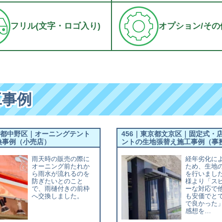
フリル(文字・ロゴ入り)
オプション/その
工事例
京都中野区｜オーニングテント
456｜東京都文京区｜固定式・
換事例（小売店）
ントの生地張替え施工事例（事
雨天時の販売の際に
経年劣化に
オーニング前たれか
ため、生地
ら雨水が流れるのを
を行いまし
防ぎたいとのこと
様より「ス
で、雨樋付きの前枠
ーな対応で
へ交換しました。
も安価でと
で良かった
感想を…