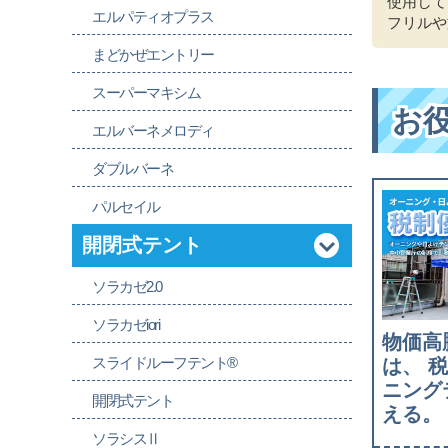
使用して
エルパティオプラス
フリルや
まどかぜエントリー
スーパーマキシム
お
エルバーネメロディ
ダブルバーネ
パルセイル
開閉式テント
ソラカゼ2.0
ソラカゼiori
物価高
スライドルーフテント®
は、 
ニング
開閉式テント
える。
ソラシスⅡ