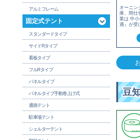
オーニン
アルミフレーム
庫、間仕
業は 中
固定式テント
遇』が受
スタンダードタイプ
サイドRタイプ
看板タイプ
フルRタイプ
パネルタイプ
豆
パネルタイプ手動巻上げ式
通路テント
駐車場テント
シェルターテント