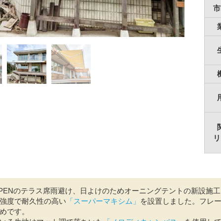
市
リ
PENのテラス席雨避け、日よけのためオーニングテントの新設施
強度で耐久性の高い
「スーパーマキシム」
を設置しました。フレ
めです。