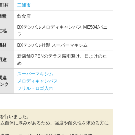
町村
三浦市
業種
飲食店
BXテンパルメロディキャンバス ME504/バニ
生地
ラ
機材
BXテンパル社製 スーパーマキシム
新店舗OPENのテラス席雨避け、日よけのた
用途
め
スーパーマキシム
関連
メロディキャンバス
ンク
フリル・ロゴ入れ
工を行いました。
ーム自体に厚みがあるため、強度や耐久性を求める方に