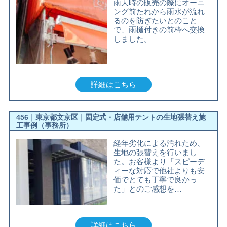
雨天時の販売の際にオーニ
ング前たれから雨水が流れ
るのを防ぎたいとのこと
で、雨樋付きの前枠へ交換
しました。
詳細はこちら
456｜東京都文京区｜固定式・店舗用テントの生地張替え施
工事例（事務所）
経年劣化による汚れため、
生地の張替えを行いまし
た。お客様より「スピーデ
ィーな対応で他社よりも安
価でとても丁寧で良かっ
た」とのご感想を…
詳細はこちら