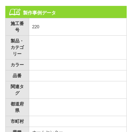
製作事例データ
施工番
220
号
製品・
カテゴ
リー
カラー
品番
関連タ
グ
都道府
県
市町村