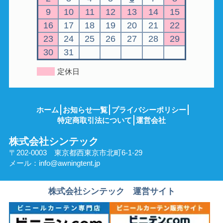
9
10
11
12
13
14
15
16
17
18
19
20
21
22
23
24
25
26
27
28
29
30
31
定休日
ホーム
お知らせ一覧
プライバシーポリシー
特定商取引法について
運営会社
株式会社シンテック
〒202-0003 東京都西東京市北町6-1-29
メール：
info@awningtent.jp
株式会社シンテック 運営サイト