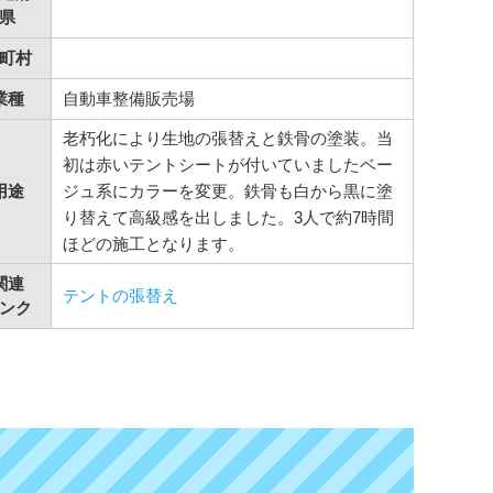
県
町村
業種
自動車整備販売場
老朽化により生地の張替えと鉄骨の塗装。当
初は赤いテントシートが付いていましたベー
用途
ジュ系にカラーを変更。鉄骨も白から黒に塗
り替えて高級感を出しました。3人で約7時間
ほどの施工となります。
関連
テントの張替え
ンク