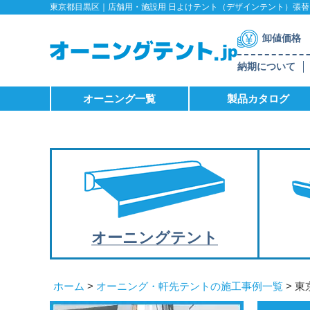
東京都目黒区｜店舗用・施設用 日よけテント（デザインテント）張替え
卸値価格
納期について
オーニング一覧
製品カタログ
オーニング
テント
ホーム
>
オーニング・軒先テントの施工事例一覧
> 