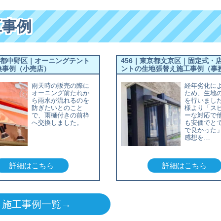
工事例
京都中野区｜オーニングテント
456｜東京都文京区｜固定式・
換事例（小売店）
ントの生地張替え施工事例（事
雨天時の販売の際に
経年劣化に
オーニング前たれか
ため、生地
ら雨水が流れるのを
を行いまし
防ぎたいとのこと
様より「ス
で、雨樋付きの前枠
ーな対応で
へ交換しました。
も安価でと
で良かった
感想を…
詳細はこちら
詳細はこちら
施工事例一覧→