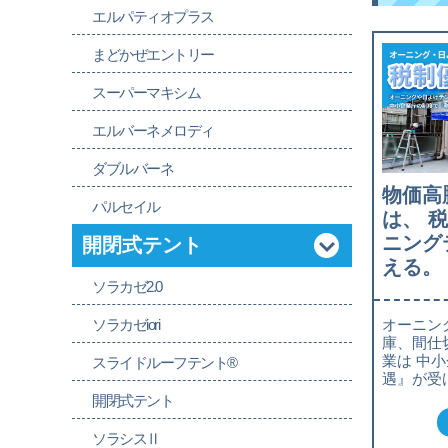
エルパティオプラス
まどかぜエントリー
スーパーマキシム
エルバーネメロディ
ダブルバーネ
物価高
パルセイル
は、 
ニング
開閉式テント
える。
ソラカゼ2.0
ソラカゼiori
オーニン
庫、間仕
業は 中
スライドルーフテント®
遇』が受
開閉式テント
ソラシスⅡ