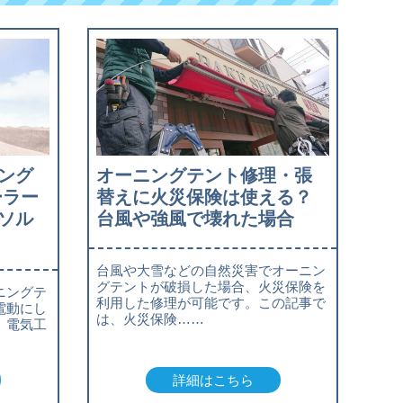
ング
オーニングテント修理・張
ーラー
替えに火災保険は使える？
ソル
台風や強風で壊れた場合
台風や大雪などの自然災害でオーニン
グテントが破損した場合、火災保険を
ニングテ
利用した修理が可能です。この記事で
電動にし
は、火災保険……
、電気工
詳細はこちら