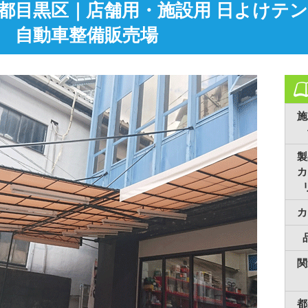
都目黒区｜店舗用・施設用 日よけテ
 自動車整備販売場
施
製
カ
カ
関
都