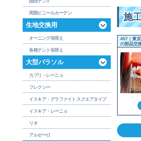
階段テント
周囲ビニールカーテン
施
生地交換用
オーニング張替え
457｜東
の部品交
各種テント張替え
大型パラソル
カプリ・レーニョ
フレクシー
イスキア・グラファイト スクエアタイプ
イスキア・レーニョ
リオ
アルゼーロ