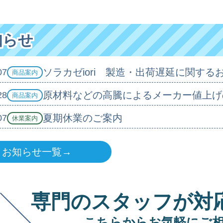
知らせ
ソラカゼiori 製造・出荷遅延に関する
07
商品案内
原材料などの高騰によるメーカー値上げ
28
商品案内
夏期休業のご案内
07
休業案内
お知らせ一覧→
専門のスタッフが対
こちらからお気軽にご