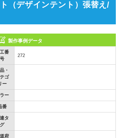
ント（デザインテント）張替え/
製作事例データ
工番
272
号
品・
テゴ
リー
ラー
品番
連タ
グ
道府