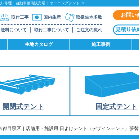
/修理 自動車整備販売場｜ オーニングテント.jp
お問い
取付工事
国内生産
取扱生地多数
見積り依
送料について
取付工事について
ご注文の流れ
生地カタログ
施工事例
開閉式テント
固定式テント
東京都目黒区｜店舗用・施設用 日よけテント（デザインテント）張替