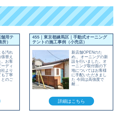
店舗用テ
455｜東京都練馬区｜手動式オーニング
務所）
テントの施工事例（小売店）
よる汚れ
新店舗OPENのた
の張替え
め,、オーニングの新
た。お客
設を行いました。オ
ピーディ
ーニング取付面の下
他社より
地についてはお客様
ても丁寧
に手配いただきまし
」とのご
た 今回は高強度で
耐…
詳細はこちら