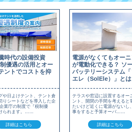
騰時代の設備投資
電源がなくてもオーニ
税制優遇の活用とオー
が電動化できる？ ソ
テントでコストを抑
バッテリーシステム「
エレ（SolEle）」とは
グや日よけテント、テント倉
テラスや窓辺に設置するオー
切りシートなどを導入した企
ント、開閉の手間を考えると
小企業庁の制度で『税制優
たいけど近くに電源がないし
けられます。……
事をすると予算オーバ……
詳細はこちら
詳細はこちら