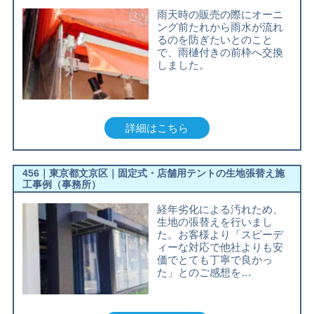
雨天時の販売の際にオーニ
ング前たれから雨水が流れ
るのを防ぎたいとのこと
で、雨樋付きの前枠へ交換
しました。
詳細はこちら
456｜東京都文京区｜固定式・店舗用テントの生地張替え施
工事例（事務所）
経年劣化による汚れため、
生地の張替えを行いまし
た。お客様より「スピーデ
ィーな対応で他社よりも安
価でとても丁寧で良かっ
た」とのご感想を…