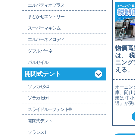
エルパティオプラス
まどかぜエントリー
スーパーマキシム
エルバーネメロディ
物価高
ダブルバーネ
は、 
ニング
パルセイル
える。
開閉式テント
ソラカゼ2.0
オーニン
庫、間仕
ソラカゼiori
業は 中
遇』が受
スライドルーフテント®
開閉式テント
ソラシスⅡ