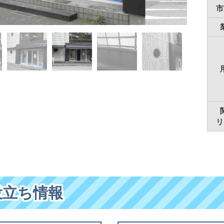
市
リ
役立ち情報