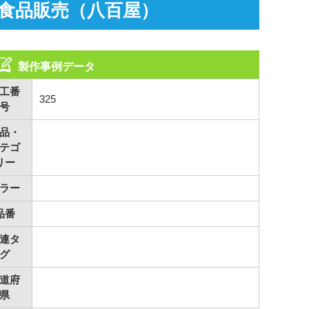
食品販売（八百屋）
製作事例データ
工番
325
号
品・
テゴ
リー
ラー
品番
連タ
グ
道府
県