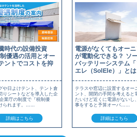
騰時代の設備投資
電源がなくてもオーニ
税制優遇の活用とオー
が電動化できる？ ソ
テントでコストを抑
バッテリーシステム「
エレ（SolEle）」とは
グや日よけテント、テント倉
テラスや窓辺に設置するオー
切りシートなどを導入した企
ント、開閉の手間を考えると
小企業庁の制度で『税制優
たいけど近くに電源がないし
けられます。……
事をすると予算オーバ……
詳細はこちら
詳細はこちら