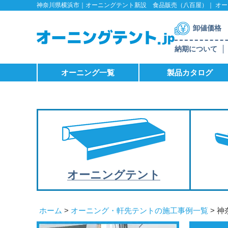
神奈川県横浜市｜オーニングテント新設 食品販売（八百屋）｜ オーニ
卸値価格
納期について
オーニング一覧
製品カタログ
オーニング
テント
ホーム
>
オーニング・軒先テントの施工事例一覧
> 