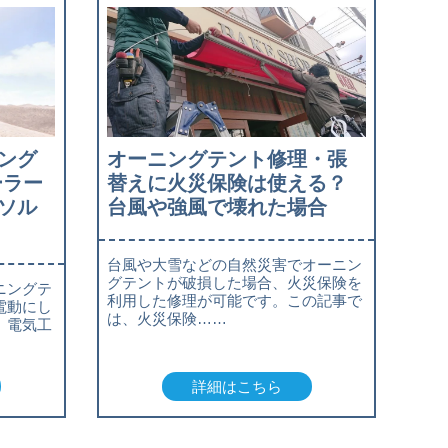
ング
オーニングテント修理・張
ーラー
替えに火災保険は使える？
ソル
台風や強風で壊れた場合
台風や大雪などの自然災害でオーニン
グテントが破損した場合、火災保険を
ニングテ
利用した修理が可能です。この記事で
電動にし
は、火災保険……
、電気工
詳細はこちら