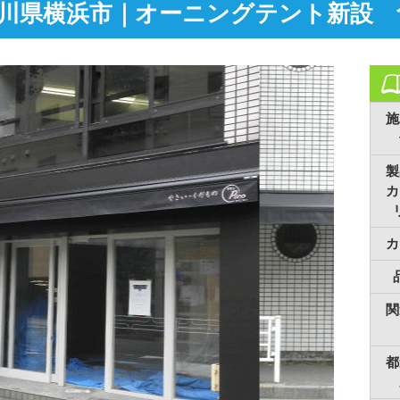
川県横浜市｜オーニングテント新設 
施
製
カ
カ
関
都