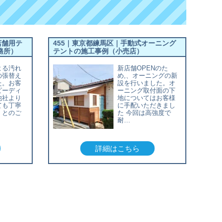
店舗用テ
455｜東京都練馬区｜手動式オーニング
務所）
テントの施工事例（小売店）
よる汚れ
新店舗OPENのた
の張替え
め,、オーニングの新
た。お客
設を行いました。オ
ピーディ
ーニング取付面の下
他社より
地についてはお客様
ても丁寧
に手配いただきまし
」とのご
た 今回は高強度で
耐…
詳細はこちら