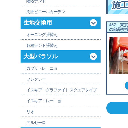
階段テント
施
周囲ビニールカーテン
生地交換用
457｜東
の部品交
オーニング張替え
各種テント張替え
大型パラソル
カプリ・レーニョ
フレクシー
イスキア・グラファイト スクエアタイプ
イスキア・レーニョ
リオ
アルゼーロ