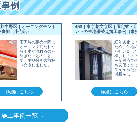
工事例
京都中野区｜オーニングテント
456｜東京都文京区｜固定式・
換事例（小売店）
ントの生地張替え施工事例（事
雨天時の販売の際に
経年劣化に
オーニング前たれか
ため、生地
ら雨水が流れるのを
を行いまし
防ぎたいとのこと
様より「ス
で、雨樋付きの前枠
ーな対応で
へ交換しました。
も安価でと
で良かった
感想を…
詳細はこちら
詳細はこちら
施工事例一覧→