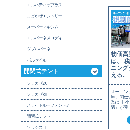
エルパティオプラス
まどかぜエントリー
スーパーマキシム
エルバーネメロディ
ダブルバーネ
物価高
パルセイル
は、 
ニング
開閉式テント
える。
ソラカゼ2.0
オーニン
ソラカゼiori
庫、間仕
業は 中
スライドルーフテント®
遇』が受
開閉式テント
ソラシスⅡ