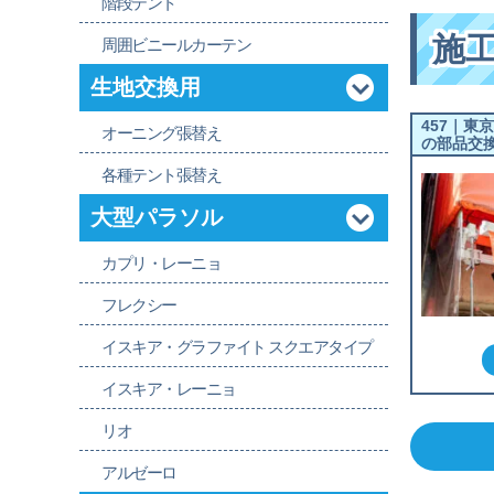
階段テント
施
周囲ビニールカーテン
生地交換用
457｜東
オーニング張替え
の部品交
各種テント張替え
大型パラソル
カプリ・レーニョ
フレクシー
イスキア・グラファイト スクエアタイプ
イスキア・レーニョ
リオ
アルゼーロ