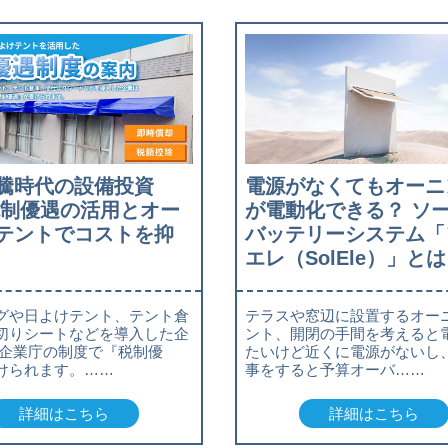
騰時代の設備投資
電源がなくてもオーニ
税制優遇の活用とオー
が電動化できる？ ソ
テントでコストを抑
バッテリーシステム「
エレ（SolEle）」とは
グや日よけテント、テント倉
テラスや窓辺に設置するオー
切りシートなどを導入した企
ント、開閉の手間を考えると
小企業庁の制度で『税制優
たいけど近くに電源がないし
けられます。……
事をすると予算オーバ……
詳細はこちら
詳細はこちら