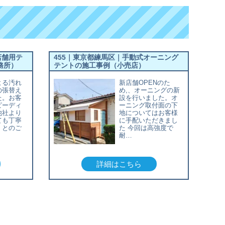
店舗用テ
455｜東京都練馬区｜手動式オーニング
務所）
テントの施工事例（小売店）
よる汚れ
新店舗OPENのた
の張替え
め,、オーニングの新
た。お客
設を行いました。オ
ピーディ
ーニング取付面の下
他社より
地についてはお客様
ても丁寧
に手配いただきまし
」とのご
た 今回は高強度で
耐…
詳細はこちら