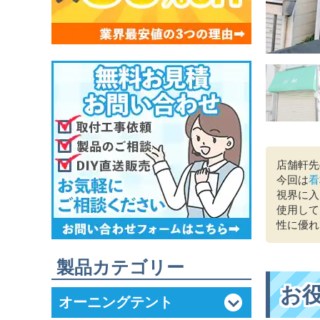
店舗軒先
今回は
看
視界に入
使用して
性に優れ
製品カテゴリー
お
オーニングテント