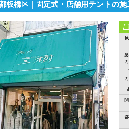
都板橋区｜固定式・店舗用テントの施
施
製
カ
カ
関
都