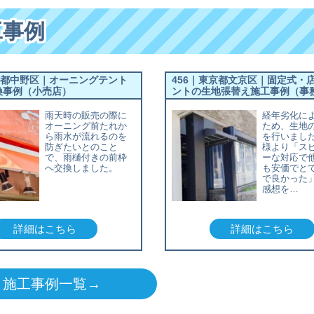
工事例
京都中野区｜オーニングテント
456｜東京都文京区｜固定式・
換事例（小売店）
ントの生地張替え施工事例（事
雨天時の販売の際に
経年劣化に
オーニング前たれか
ため、生地
ら雨水が流れるのを
を行いまし
防ぎたいとのこと
様より「ス
で、雨樋付きの前枠
ーな対応で
へ交換しました。
も安価でと
で良かった
感想を…
詳細はこちら
詳細はこちら
施工事例一覧→