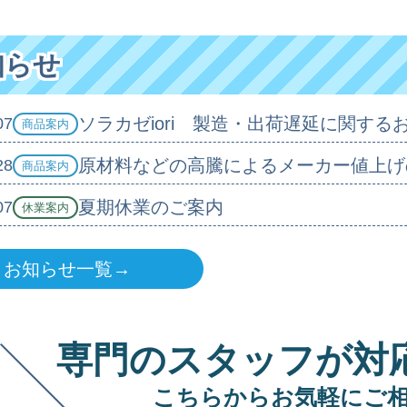
知らせ
ソラカゼiori 製造・出荷遅延に関する
07
商品案内
原材料などの高騰によるメーカー値上げ
28
商品案内
夏期休業のご案内
07
休業案内
お知らせ一覧→
専門のスタッフが対
こちらからお気軽にご