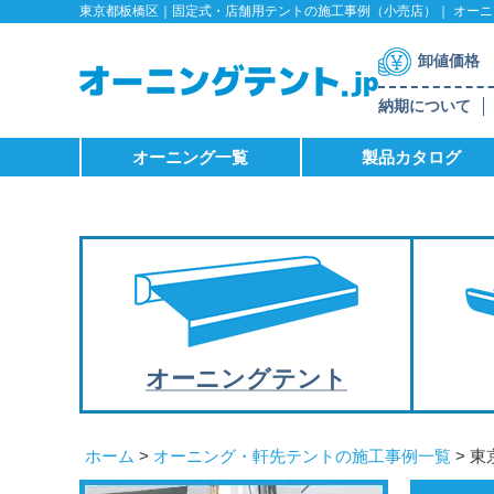
東京都板橋区｜固定式・店舗用テントの施工事例（小売店）｜ オーニン
卸値価格
納期について
オーニング一覧
製品カタログ
オーニング
テント
ホーム
>
オーニング・軒先テントの施工事例一覧
> 