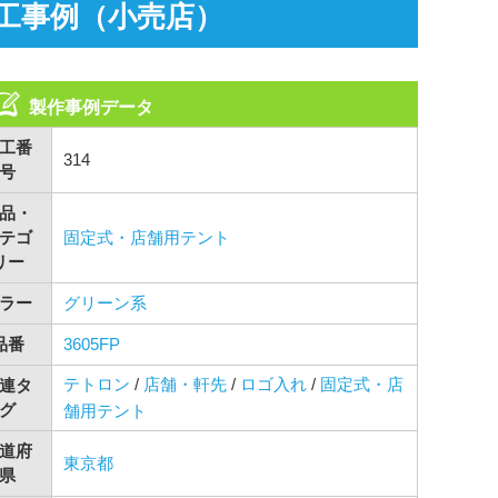
工事例（小売店）
製作事例データ
工番
314
号
品・
テゴ
固定式・店舗用テント
リー
ラー
グリーン系
品番
3605FP
テトロン
/
店舗・軒先
/
ロゴ入れ
/
固定式・店
連タ
グ
舗用テント
道府
東京都
県