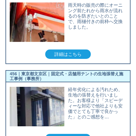
雨天時の販売の際にオーニ
ング前たれから雨水が流れ
るのを防ぎたいとのこと
で、雨樋付きの前枠へ交換
しました。
詳細はこちら
456｜東京都文京区｜固定式・店舗用テントの生地張替え施
工事例（事務所）
経年劣化による汚れため、
生地の張替えを行いまし
た。お客様より「スピーデ
ィーな対応で他社よりも安
価でとても丁寧で良かっ
た」とのご感想を…