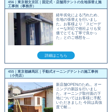
456｜東京都文京区｜固定式・店舗用テントの生地張替え施
工事例（事務所）
経年劣化による汚れため、
生地の張替えを行いまし
た。お客様より「スピーデ
ィーな対応で他社よりも安
価でとても丁寧で良かっ
た」とのご感想を…
詳細はこちら
455｜東京都練馬区｜手動式オーニングテントの施工事例
（小売店）
新店舗OPENのため,、オー
ニングの新設を行いまし
た。オーニング取付面の下
地についてはお客様に手配
いただきました 今回は高強
度で耐…