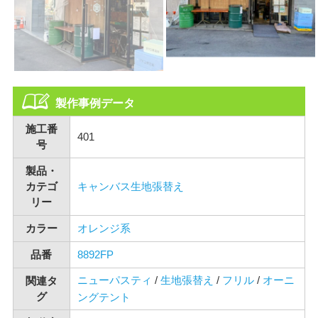
製作事例データ
施工番
401
号
製品・
カテゴ
キャンバス生地張替え
リー
カラー
オレンジ系
品番
8892FP
ニューパスティ
/
生地張替え
/
フリル
/
オーニ
関連タ
グ
ングテント