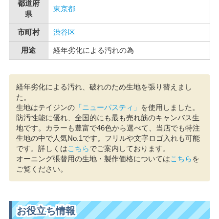
都道府
東京都
県
市町村
渋谷区
用途
経年劣化による汚れの為
経年劣化による汚れ、破れのため生地を張り替えまし
た。
生地はテイジンの
「ニューパスティ」
を使用しました。
防汚性能に優れ、全国的にも最も売れ筋のキャンバス生
地です。カラーも豊富で46色から選べて、当店でも特注
生地の中で人気No.1です。フリルや文字ロゴ入れも可能
です。詳しくは
こちら
でご案内しております。
オーニング張替用の生地・製作価格については
こちら
を
ご覧ください。
お役立ち情報