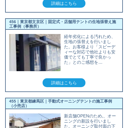
詳細はこちら
456｜東京都文京区｜固定式・店舗用テントの生地張替え施
工事例（事務所）
経年劣化による汚れため、
生地の張替えを行いまし
た。お客様より「スピーデ
ィーな対応で他社よりも安
価でとても丁寧で良かっ
た」とのご感想を…
詳細はこちら
455｜東京都練馬区｜手動式オーニングテントの施工事例
（小売店）
新店舗OPENのため,、オー
ニングの新設を行いまし
た。オーニング取付面の下