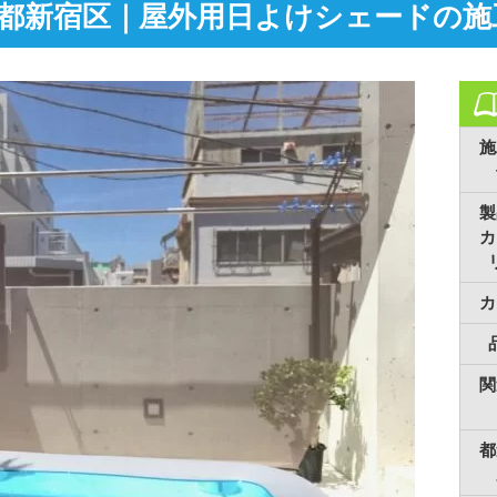
都新宿区｜屋外用日よけシェードの施
施
製
カ
カ
関
都