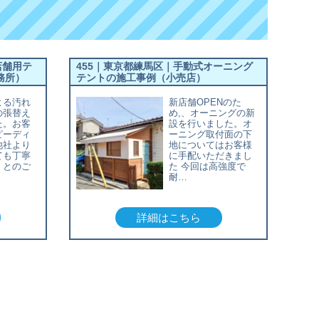
店舗用テ
455｜東京都練馬区｜手動式オーニング
務所）
テントの施工事例（小売店）
よる汚れ
新店舗OPENのた
の張替え
め,、オーニングの新
た。お客
設を行いました。オ
ピーディ
ーニング取付面の下
他社より
地についてはお客様
ても丁寧
に手配いただきまし
」とのご
た 今回は高強度で
耐…
詳細はこちら