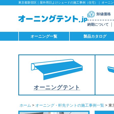
東京都新宿区｜屋外用日よけシェードの施工事例（住宅）｜ オーニング
卸値価格
納期について
オーニング一覧
製品カタログ
オーニング
テント
ホーム
>
オーニング・軒先テントの施工事例一覧
> 