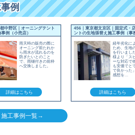
工事例
京都中野区｜オーニングテント
456｜東京都文京区｜固定式・
換事例（小売店）
ントの生地張替え施工事例（事
雨天時の販売の際に
経年劣化に
オーニング前たれか
ため、生地
ら雨水が流れるのを
を行いまし
防ぎたいとのこと
様より「ス
で、雨樋付きの前枠
ーな対応で
へ交換しました。
も安価でと
で良かった
感想を…
詳細はこちら
詳細はこちら
施工事例一覧→