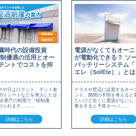
騰時代の設備投資
電源がなくてもオーニ
税制優遇の活用とオー
が電動化できる？ ソ
テントでコストを抑
バッテリーシステム「
エレ（SolEle）」とは
グや日よけテント、テント倉
テラスや窓辺に設置するオー
切りシートなどを導入した企
ント、開閉の手間を考えると
小企業庁の制度で『税制優
たいけど近くに電源がないし
けられます。……
事をすると予算オーバ……
詳細はこちら
詳細はこちら