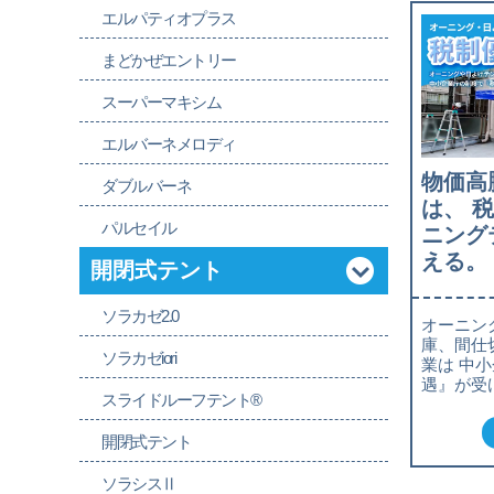
エルパティオプラス
まどかぜエントリー
スーパーマキシム
エルバーネメロディ
物価高
ダブルバーネ
は、 
パルセイル
ニング
える。
開閉式テント
ソラカゼ2.0
オーニン
庫、間仕
ソラカゼiori
業は 中
遇』が受
スライドルーフテント®
開閉式テント
ソラシスⅡ