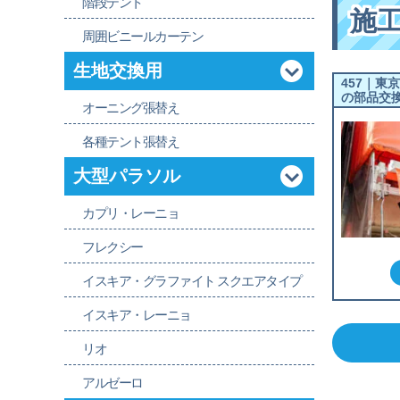
階段テント
施
周囲ビニールカーテン
生地交換用
457｜東
の部品交
オーニング張替え
各種テント張替え
大型パラソル
カプリ・レーニョ
フレクシー
イスキア・グラファイト スクエアタイプ
イスキア・レーニョ
リオ
アルゼーロ