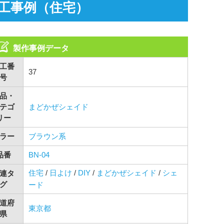
工事例（住宅）
製作事例データ
工番
37
号
品・
テゴ
まどかぜシェイド
リー
ラー
ブラウン系
品番
BN-04
住宅
/
日よけ
/
DIY
/
まどかぜシェイド
/
シェ
連タ
グ
ード
道府
東京都
県