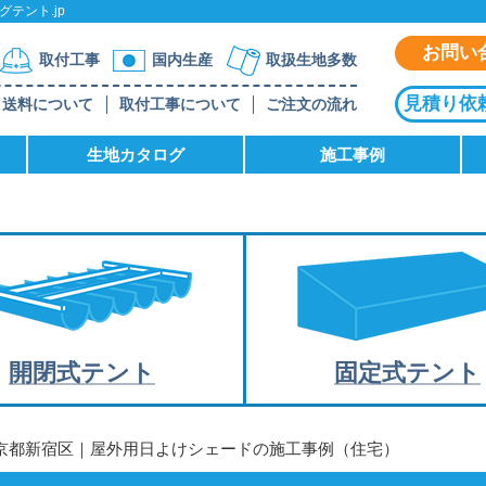
テント.jp
お問い
取付工事
国内生産
取扱生地多数
見積り依
送料について
取付工事について
ご注文の流れ
生地カタログ
施工事例
開閉式テント
固定式テント
東京都新宿区｜屋外用日よけシェードの施工事例（住宅）