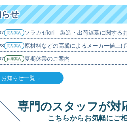
知らせ
ソラカゼiori 製造・出荷遅延に関する
07
商品案内
原材料などの高騰によるメーカー値上げ
28
商品案内
夏期休業のご案内
07
休業案内
お知らせ一覧→
専門のスタッフが対
こちらからお気軽にご