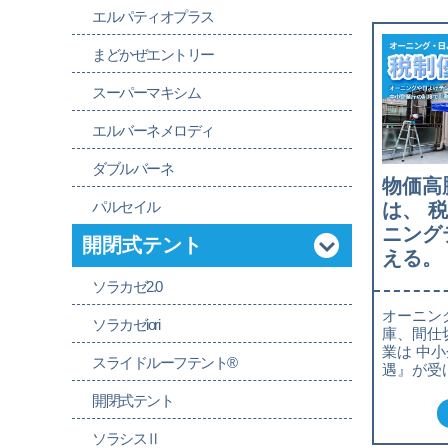
エルパティオプラス
まどかぜエントリー
スーパーマキシム
エルバーネメロディ
ダブルバーネ
物価高
パルセイル
は、 
ニング
開閉式テント
える。
ソラカゼ2.0
オーニン
ソラカゼiori
庫、間仕
業は 中
スライドルーフテント®
遇』が受
開閉式テント
ソラシスⅡ