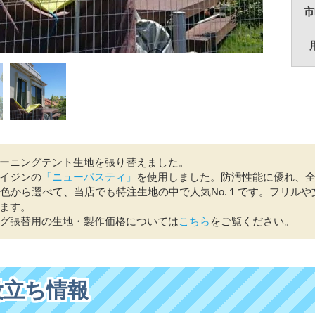
市
ーニングテント生地を張り替えました。
イジンの
「ニューパスティ」
を使用しました。防汚性能に優れ、
6色から選べて、当店でも特注生地の中で人気No.１です。フリル
ます。
グ張替用の生地・製作価格については
こちら
をご覧ください。
役立ち情報