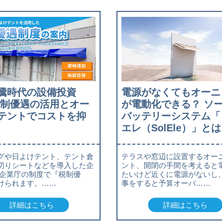
騰時代の設備投資
電源がなくてもオーニ
税制優遇の活用とオー
が電動化できる？ ソ
テントでコストを抑
バッテリーシステム「
エレ（SolEle）」とは
グや日よけテント、テント倉
テラスや窓辺に設置するオー
切りシートなどを導入した企
ント、開閉の手間を考えると
小企業庁の制度で『税制優
たいけど近くに電源がないし
けられます。……
事をすると予算オーバ……
詳細はこちら
詳細はこちら