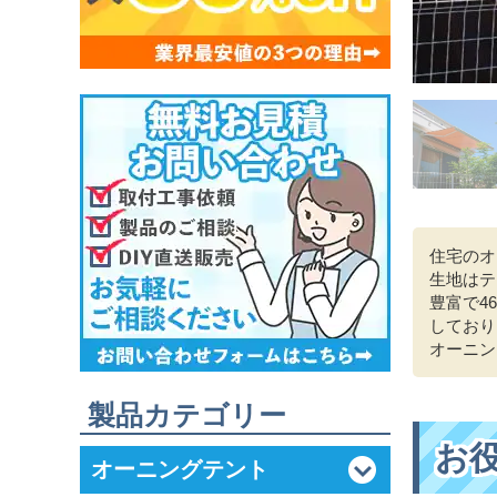
住宅のオ
生地はテ
豊富で4
しており
オーニン
製品カテゴリー
お
オーニングテント