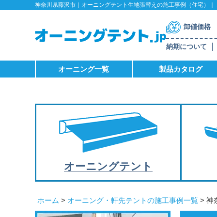
神奈川県藤沢市｜オーニングテント生地張替えの施工事例（住宅）｜ オ
卸値価格
納期について
オーニング一覧
製品カタログ
オーニング
テント
ホーム
>
オーニング・軒先テントの施工事例一覧
> 