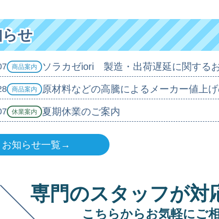
知らせ
ソラカゼiori 製造・出荷遅延に関する
07
商品案内
原材料などの高騰によるメーカー値上げ
28
商品案内
夏期休業のご案内
07
休業案内
お知らせ一覧→
専門のスタッフが対
こちらからお気軽にご