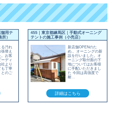
店舗用テ
455｜東京都練馬区｜手動式オーニング
務所）
テントの施工事例（小売店）
よる汚れ
新店舗OPENのた
の張替え
め,、オーニングの新
た。お客
設を行いました。オ
ピーディ
ーニング取付面の下
他社より
地についてはお客様
ても丁寧
に手配いただきまし
」とのご
た 今回は高強度で
耐…
詳細はこちら