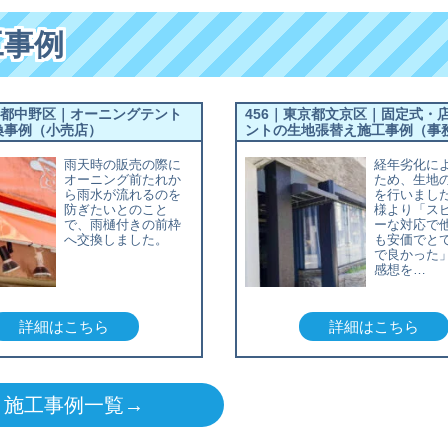
工事例
京都中野区｜オーニングテント
456｜東京都文京区｜固定式・
換事例（小売店）
ントの生地張替え施工事例（事
雨天時の販売の際に
経年劣化に
オーニング前たれか
ため、生地
ら雨水が流れるのを
を行いまし
防ぎたいとのこと
様より「ス
で、雨樋付きの前枠
ーな対応で
へ交換しました。
も安価でと
で良かった
感想を…
詳細はこちら
詳細はこちら
施工事例一覧→