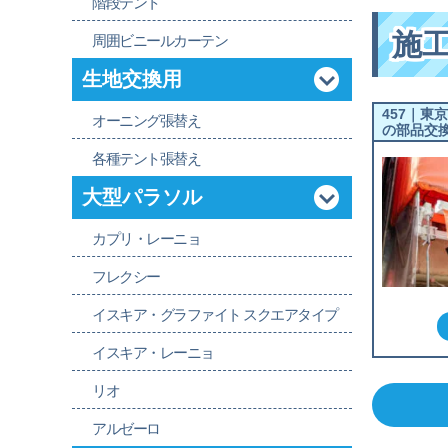
階段テント
施
周囲ビニールカーテン
生地交換用
457｜東
オーニング張替え
の部品交
各種テント張替え
大型パラソル
カプリ・レーニョ
フレクシー
イスキア・グラファイト スクエアタイプ
イスキア・レーニョ
リオ
アルゼーロ