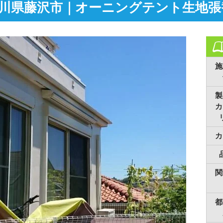
川県藤沢市｜オーニングテント生地張
施
製
カ
カ
関
都