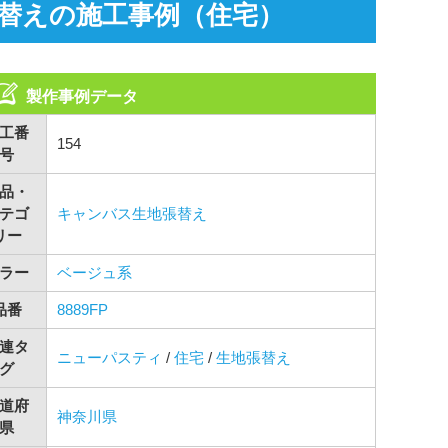
替えの施工事例（住宅）
製作事例データ
工番
154
号
品・
テゴ
キャンバス生地張替え
リー
ラー
ベージュ系
品番
8889FP
連タ
ニューパスティ
/
住宅
/
生地張替え
グ
道府
神奈川県
県