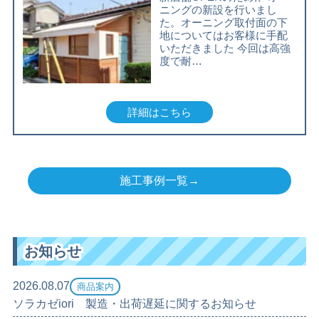
ニングの新設を行いまし
た。オーニング取付面の下
地についてはお客様に手配
いただきました 今回は高強
度で耐…
詳細はこちら
施工事例一覧→
お知らせ
2026.08.07
商品案内
ソラカゼiori 製造・出荷遅延に関するお知らせ