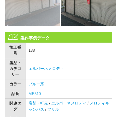
製作事例データ
施工番
188
号
製品・
カテゴ
エルバーネメロディ
リー
カラー
ブルー系
品番
ME510
店舗・軒先
/
エルバーネメロディ
/
メロディキ
関連タ
グ
ャンバス
/
フリル