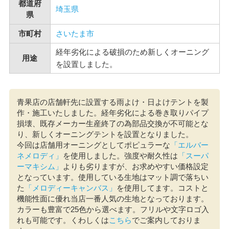
都道府
埼玉県
県
市町村
さいたま市
経年劣化による破損のため新しくオーニング
用途
を設置しました。
青果店の店舗軒先に設置する雨よけ・日よけテントを製
作・施工いたしました。経年劣化による巻き取りパイプ
損壊、既存メーカー生産終了の為部品交換が不可能とな
り、新しくオーニングテントを設置となりました。
今回は店舗用オーニングとしてポピュラーな
「エルバー
ネメロディ」
を使用しました。強度や耐久性は
「スーパ
ーマキシム」
よりも劣りますが、お求めやすい価格設定
となっています。使用している生地はマット調で落ちい
た
「メロディーキャンバス」
を使用してます。コストと
機能性面に優れ当店一番人気の生地となっております。
カラーも豊富で25色から選べます。フリルや文字ロゴ入
れも可能です。くわしくは
こちら
でご案内しておりま