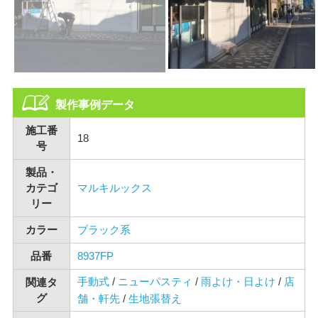
製作事例データ
施工番
18
号
製品・
カテゴ
マルキルックス
リー
カラー
ブラック系
品番
8937FP
手動式
/
ニューパスティ
/
雨よけ・日よけ
/
店
関連タ
グ
舗・軒先
/
生地張替え