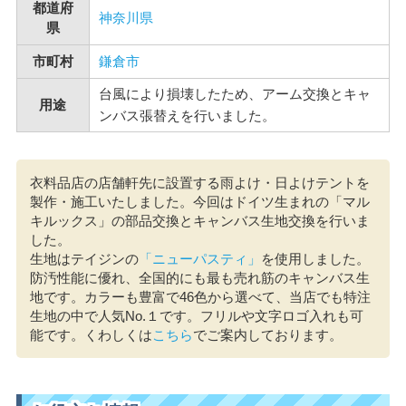
都道府
神奈川県
県
市町村
鎌倉市
台風により損壊したため、アーム交換とキャ
用途
ンバス張替えを行いました。
衣料品店の店舗軒先に設置する雨よけ・日よけテントを
製作・施工いたしました。今回はドイツ生まれの「マル
キルックス」の部品交換とキャンバス生地交換を行いま
した。
生地はテイジンの
「ニューパスティ」
を使用しました。
防汚性能に優れ、全国的にも最も売れ筋のキャンバス生
地です。カラーも豊富で46色から選べて、当店でも特注
生地の中で人気No.１です。フリルや文字ロゴ入れも可
能です。くわしくは
こちら
でご案内しております。