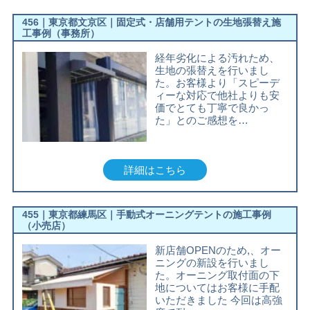
456｜東京都文京区｜固定式・店舗用テントの生地張替え施
工事例（事務所）
経年劣化による汚れため、
生地の張替えを行いまし
た。お客様より「スピーデ
ィーな対応で他社よりも安
価でとても丁寧で良かっ
た」とのご感想を…
詳細はこちら
455｜東京都練馬区｜手動式オーニングテントの施工事例
（小売店）
新店舗OPENのため,、オー
ニングの新設を行いまし
た。オーニング取付面の下
地についてはお客様に手配
いただきました 今回は高強