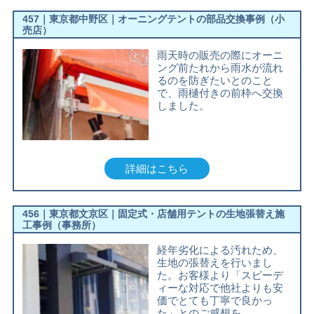
457｜東京都中野区｜オーニングテントの部品交換事例（小
売店）
雨天時の販売の際にオーニ
ング前たれから雨水が流れ
るのを防ぎたいとのこと
で、雨樋付きの前枠へ交換
しました。
詳細はこちら
456｜東京都文京区｜固定式・店舗用テントの生地張替え施
工事例（事務所）
経年劣化による汚れため、
生地の張替えを行いまし
た。お客様より「スピーデ
ィーな対応で他社よりも安
価でとても丁寧で良かっ
た」とのご感想を…