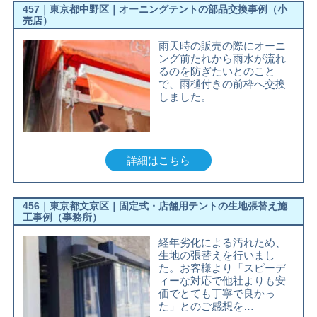
457｜東京都中野区｜オーニングテントの部品交換事例（小
売店）
雨天時の販売の際にオーニ
ング前たれから雨水が流れ
るのを防ぎたいとのこと
で、雨樋付きの前枠へ交換
しました。
詳細はこちら
456｜東京都文京区｜固定式・店舗用テントの生地張替え施
工事例（事務所）
経年劣化による汚れため、
生地の張替えを行いまし
た。お客様より「スピーデ
ィーな対応で他社よりも安
価でとても丁寧で良かっ
た」とのご感想を…